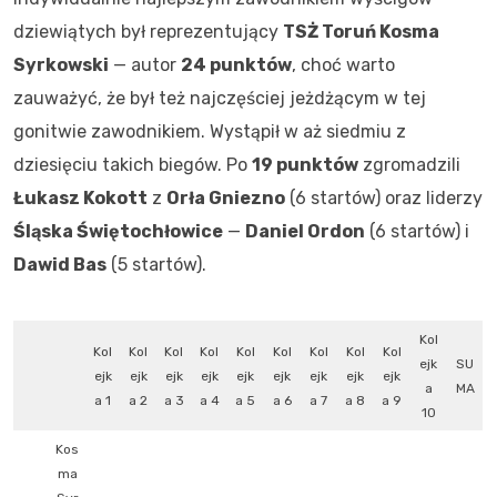
dziewiątych był reprezentujący
TSŻ Toruń Kosma
Syrkowski
— autor
24 punktów
, choć warto
zauważyć, że był też najczęściej jeżdżącym w tej
gonitwie zawodnikiem. Wystąpił w aż siedmiu z
dziesięciu takich biegów. Po
19 punktów
zgromadzili
Łukasz Kokott
z
Orła Gniezno
(6 startów) oraz liderzy
Śląska Świętochłowice
—
Daniel Ordon
(6 startów) i
Dawid Bas
(5 startów).
Kol
Kol
Kol
Kol
Kol
Kol
Kol
Kol
Kol
Kol
ejk
SU
ejk
ejk
ejk
ejk
ejk
ejk
ejk
ejk
ejk
a
MA
a 1
a 2
a 3
a 4
a 5
a 6
a 7
a 8
a 9
10
Kos
ma