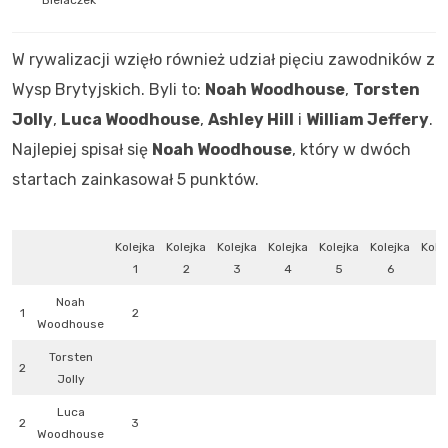
Bielaczek
W rywalizacji wzięło również udział pięciu zawodników z
Wysp Brytyjskich. Byli to:
Noah Woodhouse
,
Torsten
Jolly
,
Luca Woodhouse
,
Ashley Hill
i
William Jeffery
.
Najlepiej spisał się
Noah Woodhouse
, który w dwóch
startach zainkasował 5 punktów.
Kolejka
Kolejka
Kolejka
Kolejka
Kolejka
Kolejka
Kole
1
2
3
4
5
6
7
Noah
1
2
Woodhouse
Torsten
2
1
Jolly
Luca
2
3
Woodhouse