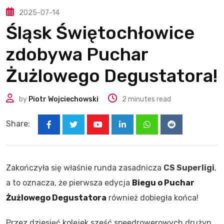
2025-07-14
Śląsk Świętochłowice
zdobywa Puchar
Żużlowego Degustatora!
by
Piotr Wojciechowski
2 minutes read
Share:
Youtube
LinkedIn
Whatsapp
Reddit
Zakończyła się właśnie runda zasadnicza
CS Superligi
,
a to oznacza, że pierwsza edycja
Biegu o Puchar
Żużlowego Degustatora
również dobiegła końca!
Przez dziesięć kolejek sześć speedrowerowych drużyn