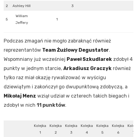
2
Ashley Hill
3
William
5
1
Jeffery
Podczas zmagań nie mogło zabraknąć również
reprezentantów
Team Żużlowy Degustator
.
Wspomniany już wcześniej
Paweł Szkudlarek
zdobył 4
punkty w jednym starcie,
Arkadiusz Graczyk
również
tylko raz miał okazję rywalizować w wyścigu
dziewiątym i zakończył go dwupunktową zdobyczą, a
Mikołaj Menz
wziął udział w czterech takich biegach i
zdobył w nich
11 punktów
.
Kolejka
Kolejka
Kolejka
Kolejka
Kolejka
Kolejka
Kolej
1
2
3
4
5
6
7