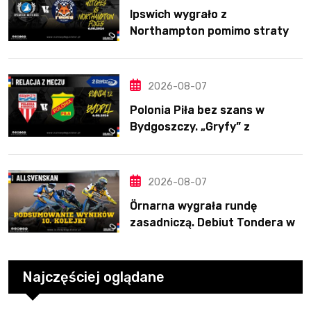
Ipswich wygrało z
Northampton pomimo straty
Nichollsa. Kosmiczny mecz
Ellisa
2026-08-07
Polonia Piła bez szans w
Bydgoszczy. „Gryfy” z
dwunastym zwycięstwem
2026-08-07
Örnarna wygrała rundę
zasadniczą. Debiut Tondera w
10. kolejce
Najczęściej oglądane