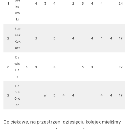
Syr
1
4
3
4
2
3
4
4
24
ko
ws
ki
Łuk
asz
2
3
3
4
4
1
4
19
Kok
ott
Da
wid
2
4
4
4
3
4
19
Ba
s
Da
niel
2
W
3
4
4
4
4
19
Ord
on
Co ciekawe, na przestrzeni dziesięciu kolejek mieliśmy