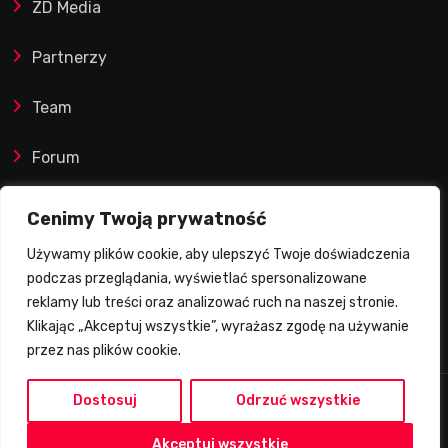
ZD Media
Partnerzy
Team
Forum
Reklamy i współprace
Cenimy Twoją prywatność
Używamy plików cookie, aby ulepszyć Twoje doświadczenia
Prawa autorskie
podczas przeglądania, wyświetlać spersonalizowane
reklamy lub treści oraz analizować ruch na naszej stronie.
Polityka Prywatności
Klikając „Akceptuj wszystkie”, wyrażasz zgodę na używanie
przez nas plików cookie.
Dostosuj
Odrzuć wszystkie
2026 © Żużlowy Degustator | Wszelkie prawa
Akceptuj wszystkie
zastrzeżone.