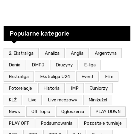
Popularne kategorie
2. Ekstraliga
Analiza
Anglia
Argentyna
Dania
DMPJ
Drużyny
E-liga
Ekstraliga
Ekstraliga U24
Event
Film
Fotorelacje
Historia
IMP
Juniorzy
KLŻ
Live
Live meczowy
Miniżużel
News
Off Topic
Ogłoszenia
PLAY DOWN
PLAY OFF
Podsumowania
Pozostałe turnieje