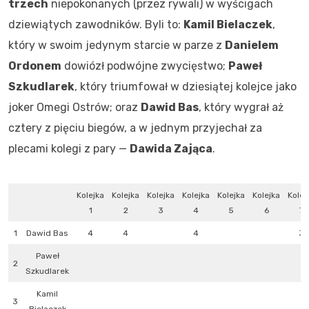
trzech
niepokonanych (przez rywali) w wyścigach
dziewiątych zawodników. Byli to:
Kamil Bielaczek
,
który w swoim jedynym starcie w parze z
Danielem
Ordonem
dowiózł podwójne zwycięstwo;
Paweł
Szkudlarek
, który triumfował w dziesiątej kolejce jako
joker Omegi Ostrów; oraz
Dawid Bas
, który wygrał aż
cztery z pięciu biegów, a w jednym przyjechał za
plecami kolegi z pary —
Dawida Zająca
.
Kolejka
Kolejka
Kolejka
Kolejka
Kolejka
Kolejka
Kolej
1
2
3
4
5
6
7
1
Dawid Bas
4
4
4
3
Paweł
2
Szkudlarek
Kamil
3