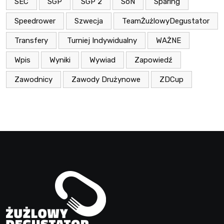
SEC
SGP
SGP 2
SoN
Sparing
Speedrower
Szwecja
TeamŻużlowyDegustator
Transfery
Turniej Indywidualny
WAŻNE
Wpis
Wyniki
Wywiad
Zapowiedź
Zawodnicy
Zawody Drużynowe
ZDCup