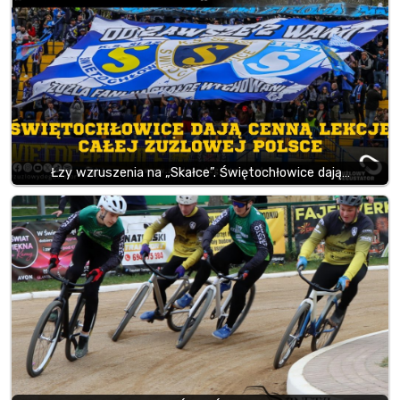
Łzy wzruszenia na „Skałce”. Świętochłowice dają…