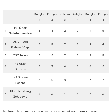
Kolejka
Kolejka
Kolejka
Kolejka
Kolejka
Kolejka
1
2
3
4
5
6
MS Śląsk
1
5
6
2
7
4
5
Świętochłowice
OS Omega
2
5
5
7
7
7
4
Ostrów Wlkp.
3
TSŻ Toruń
5
6
7
5
2
5
KS Orzeł
4
5
3
6
5
4
6
Gniezno
LKS Szawer
5
3
5
0
3
6
7
Leszno
ULKS Mustang
6
7
3
4
3
3
3
Żołędowo
Indywidualnie najlepszym zawodnikiem wyścigów