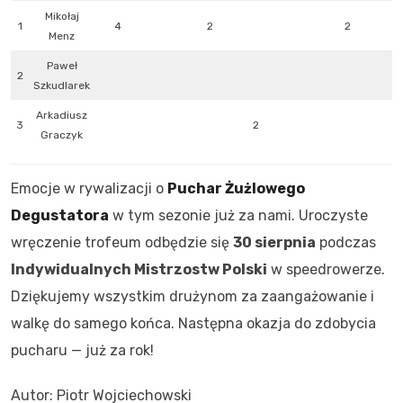
Mikołaj
1
4
2
2
Menz
Paweł
2
Szkudlarek
Arkadiusz
3
2
Graczyk
Emocje w rywalizacji o
Puchar Żużlowego
Degustatora
w tym sezonie już za nami. Uroczyste
wręczenie trofeum odbędzie się
30 sierpnia
podczas
Indywidualnych Mistrzostw Polski
w speedrowerze.
Dziękujemy wszystkim drużynom za zaangażowanie i
walkę do samego końca. Następna okazja do zdobycia
pucharu — już za rok!
Autor: Piotr Wojciechowski