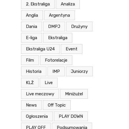
2. Ekstraliga
Analiza
Anglia
Argentyna
Dania
DMPJ
Drużyny
E-liga
Ekstraliga
Ekstraliga U24
Event
Film
Fotorelacje
Historia
IMP
Juniorzy
KLŻ
Live
Live meczowy
Miniżużel
News
Off Topic
Ogłoszenia
PLAY DOWN
PLAY OFF
Podsumowania