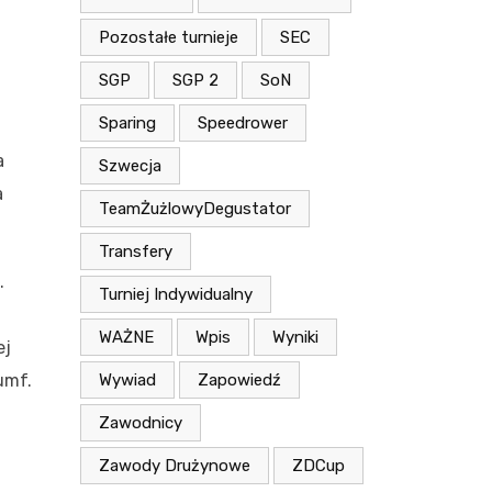
Pozostałe turnieje
SEC
SGP
SGP 2
SoN
Sparing
Speedrower
a
Szwecja
a
TeamŻużlowyDegustator
Transfery
.
Turniej Indywidualny
WAŻNE
Wpis
Wyniki
ej
Wywiad
Zapowiedź
umf.
Zawodnicy
Zawody Drużynowe
ZDCup