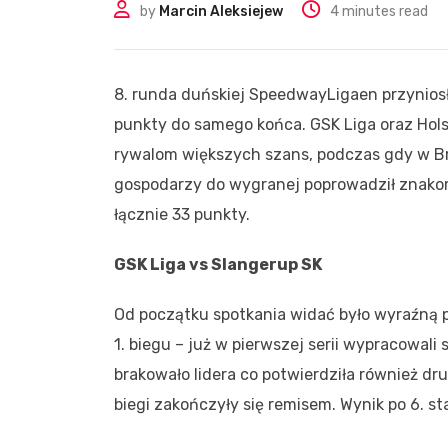
by
Marcin Aleksiejew
4 minutes read
8. runda duńskiej SpeedwayLigaen przyniosła
punkty do samego końca. GSK Liga oraz Hols
rywalom większych szans, podczas gdy w Bro
gospodarzy do wygranej poprowadził znako
łącznie 33 punkty.
GSK Liga vs Slangerup SK
Od początku spotkania widać było wyraźną 
1. biegu – już w pierwszej serii wypracowal
brakowało lidera co potwierdziła również dru
biegi zakończyły się remisem. Wynik po 6. s