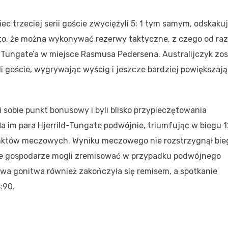
iec trzeciej serii goście zwyciężyli 5: 1 tym samym, odskaku
 to, że można wykonywać rezerwy taktyczne, z czego od ra
Tungate’a w miejsce Rasmusa Pedersena. Australijczyk zos
i goście, wygrywając wyścig i jeszcze bardziej powiększaj
i sobie punkt bonusowy i byli blisko przypieczętowania
 im para Hjerrild-Tungate podwójnie, triumfując w biegu 12
unktów meczowych. Wyniku meczowego nie rozstrzygnął bie
 że gospodarze mogli zremisować w przypadku podwójnego
owa gonitwa również zakończyła się remisem, a spotkanie
:90.