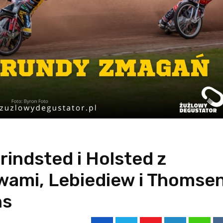
indsted i Holsted z
wami, Lebiediew i Thomse
ns