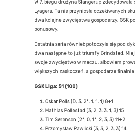
W 7. biegu drużyna Slangerup zdecydowała 
Lyagera. Ta nie przyniosła oczekiwanych sku
dwa kolejne zwycięstwa gospodarzy. GSK po t
bonusowy.
Ostatnia seria również potoczyła się pod dy
dwa następne to już triumfy Grindsted. Mi
swoje zwycięstwo w meczu, albowiem prowad
większych zaskoczeń, a gospodarze finalnie
GSK Liga: 51 (100)
Oskar Polis (D, 3, 2*, 1, 1, 1) 8+1
Mathias Pollestad (3, 2, 3, 3, 1, 3) 15
Tim Sørensen (2*, 0, 1*, 2, 3, 3) 11+2
Przemysław Pawlicki (3, 3, 2, 3, 3) 14