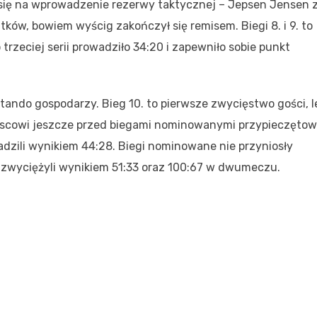
się na wprowadzenie rezerwy taktycznej – Jepsen Jensen 
tków, bowiem wyścig zakończył się remisem. Biegi 8. i 9. to
rzeciej serii prowadziło 34:20 i zapewniło sobie punkt
ktando gospodarzy. Bieg 10. to pierwsze zwycięstwo gości, l
ejscowi jeszcze przed biegami nominowanymi przypieczętow
zili wynikiem 44:28. Biegi nominowane nie przyniosły
 zwyciężyli wynikiem 51:33 oraz 100:67 w dwumeczu.