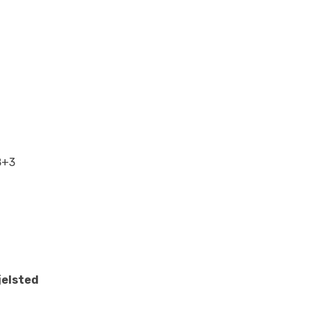
 8+3
jelsted