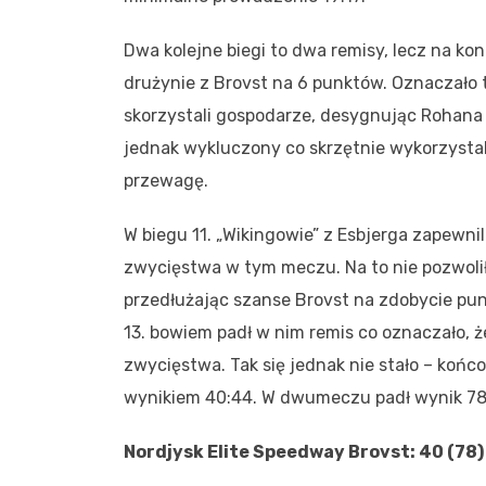
Dwa kolejne biegi to dwa remisy, lecz na kon
drużynie z Brovst na 6 punktów. Oznaczało
skorzystali gospodarze, desygnując Rohana 
jednak wykluczony co skrzętnie wykorzystal
przewagę.
W biegu 11. „Wikingowie” z Esbjerga zapewnil
zwycięstwa w tym meczu. Na to nie pozwoliła
przedłużając szanse Brovst na zdobycie p
13. bowiem padł w nim remis co oznaczało,
zwycięstwa. Tak się jednak nie stało – końc
wynikiem 40:44. W dwumeczu padł wynik 78
Nordjysk Elite Speedway Brovst: 40 (78)