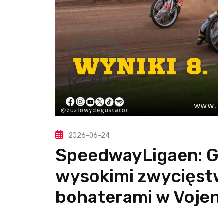
2026-06-24
SpeedwayLigaen: Gr
wysokimi zwycięst
bohaterami w Voje