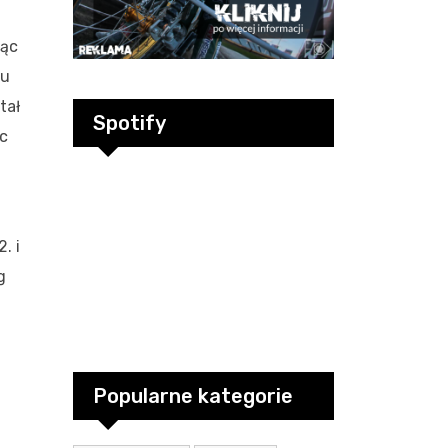
jąc
zu
tał
Spotify
ąc
. i
g
Popularne kategorie