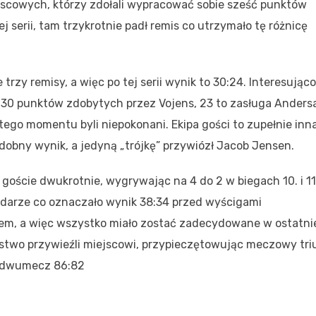
jscowych, którzy zdołali wypracować sobie sześć punktów
 serii, tam trzykrotnie padł remis co utrzymało tę różnicę
trzy remisy, a więc po tej serii wynik to 30:24. Interesująco
30 punktów zdobytych przez Vojens, 23 to zasługa Anders
tego momentu byli niepokonani. Ekipa gości to zupełnie inn
obny wynik, a jedyną „trójkę” przywiózł Jacob Jensen.
goście dwukrotnie, wygrywając na 4 do 2 w biegach 10. i 11
darze co oznaczało wynik 38:34 przed wyścigami
sem, a więc wszystko miało zostać zadecydowane w ostatni
two przywieźli miejscowi, przypieczętowując meczowy tri
a dwumecz 86:82