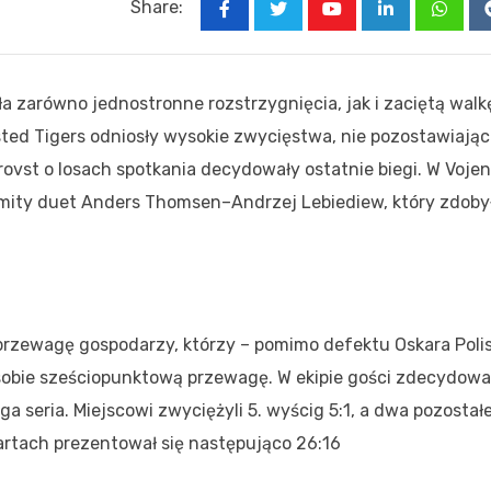
Share:
Youtube
LinkedIn
Whats
 zarówno jednostronne rozstrzygnięcia, jak i zaciętą walk
ted Tigers odniosły wysokie zwycięstwa, nie pozostawiając
vst o losach spotkania decydowały ostatnie biegi. W Voje
mity duet Anders Thomsen–Andrzej Lebiediew, który zdoby
przewagę gospodarzy, którzy – pomimo defektu Oskara Poli
i sobie sześciopunktową przewagę. W ekipie gości zdecydowa
ga seria. Miejscowi zwyciężyli 5. wyścig 5:1, a dwa pozostał
tartach prezentował się następująco 26:16