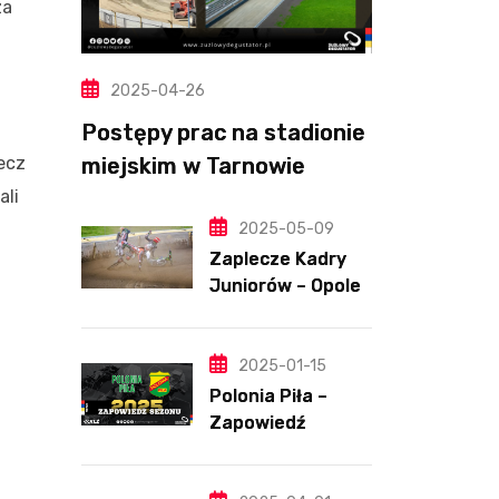
za
2025-04-26
Postępy prac na stadionie
miejskim w Tarnowie
ecz
(Wideo, foto)
ali
2025-05-09
Zaplecze Kadry
Juniorów – Opole,
7.05.202
2025-01-15
Polonia Piła –
Zapowiedź
sezonu | SKŁADY
ANALIZA I