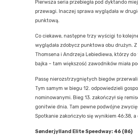
Pierwsza seria przebiegła pod dyktando mie
przewagi. Inaczej sprawa wyglądała w drugiej
punktową.
Co ciekawe, następne trzy wyścigi to kolejne 
wyglądała zdobycz punktowa obu drużyn. Z 
Thomsena i Andrzeja Lebiediewa, którzy do 
bajka – tam większość zawodników miała pod
Passę nierozstrzygniętych biegów przerwali 
Tym samym w biegu 12. odpowiedzieli gospo
nominowanymi. Bieg 13. zakończył się remi
gonitwie dnia. Tam pewne podwójne zwycięs
Spotkanie zakończyło się wynikiem 46:38, 
Sønderjylland Elite Speedway: 46 (86)