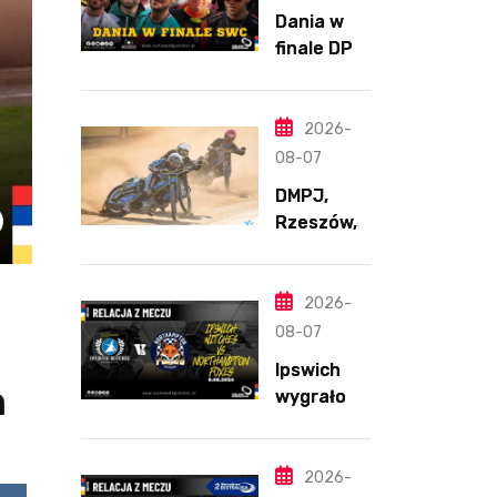
Dania w
finale DPŚ.
Zaskakują
cy
przebieg
2026-
półfinału
08-07
na
DMPJ,
Bikernieku
Rzeszów,
część
szkolenio
wa,
2026-
5.06.2026
08-07
Ipswich
n
wygrało z
Northamp
ton
pomimo
2026-