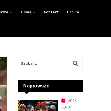
stra
O Nas
Kontakt
Forum
Najnowsze
2026-
08-07