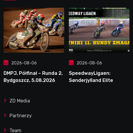
2026-08-06
2026-08-06
DMPJ, Półfinał – Runda 2,
SpeedwayLigaen:
Bydgoszcz, 5.08.2026
Sønderjylland Elite
Speedway nie zwalnia
tempa. Lider ponownie
ZD Media
zwycięski
Partnerzy
Team