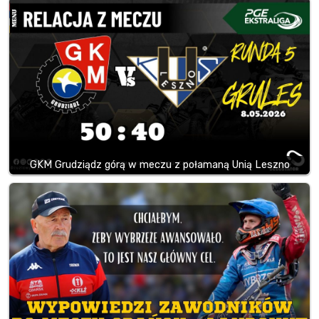
GKM Grudziądz górą w meczu z połamaną Unią Leszno