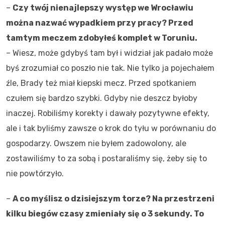
–
Czy twój nienajlepszy występ we Wrocławiu
można nazwać wypadkiem przy pracy? Przed
tamtym meczem zdobyłeś komplet w Toruniu.
– Wiesz, może gdybyś tam był i widział jak padało może
byś zrozumiał co poszło nie tak. Nie tylko ja pojechałem
źle, Brady też miał kiepski mecz. Przed spotkaniem
czułem się bardzo szybki. Gdyby nie deszcz byłoby
inaczej. Robiliśmy korekty i dawały pozytywne efekty,
ale i tak byliśmy zawsze o krok do tyłu w porównaniu do
gospodarzy. Owszem nie byłem zadowolony, ale
zostawiliśmy to za sobą i postaraliśmy się, żeby się to
nie powtórzyło.
–
A co myślisz o dzisiejszym torze? Na przestrzeni
kilku biegów czasy zmieniały się o 3 sekundy. To