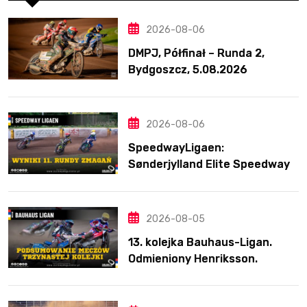
2026-08-06
DMPJ, Półfinał – Runda 2,
Bydgoszcz, 5.08.2026
2026-08-06
SpeedwayLigaen:
Sønderjylland Elite Speedway
nie zwalnia tempa. Lider
ponownie zwycięski
2026-08-05
13. kolejka Bauhaus-Ligan.
Odmieniony Henriksson.
Świetny mecz Blödorna