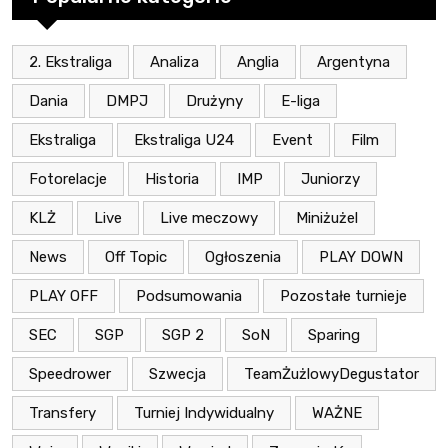
2. Ekstraliga
Analiza
Anglia
Argentyna
Dania
DMPJ
Drużyny
E-liga
Ekstraliga
Ekstraliga U24
Event
Film
Fotorelacje
Historia
IMP
Juniorzy
KLŻ
Live
Live meczowy
Miniżużel
News
Off Topic
Ogłoszenia
PLAY DOWN
PLAY OFF
Podsumowania
Pozostałe turnieje
SEC
SGP
SGP 2
SoN
Sparing
Speedrower
Szwecja
TeamŻużlowyDegustator
Transfery
Turniej Indywidualny
WAŻNE