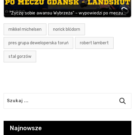
"Życzę sobie awansu Wybrzeża" - wypowiedzi po meczu…
mikkel michelsen
norick blödorn
pres grupa deweloperska toruń
robert lambert
stal gorzów
Najnowsze