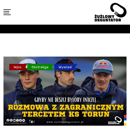
Skip
to
content
Wpis
Ekstraliga
Wywiad