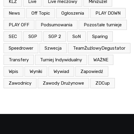
KLŻ
Live
Live meczowy
Miniżużel
News
Off Topic
Ogłoszenia
PLAY DOWN
PLAY OFF
Podsumowania
Pozostałe turnieje
SEC
SGP
SGP 2
SoN
Sparing
Speedrower
Szwecja
TeamŻużlowyDegustator
Transfery
Turniej Indywidualny
WAŻNE
Wpis
Wyniki
Wywiad
Zapowiedź
Zawodnicy
Zawody Drużynowe
ZDCup