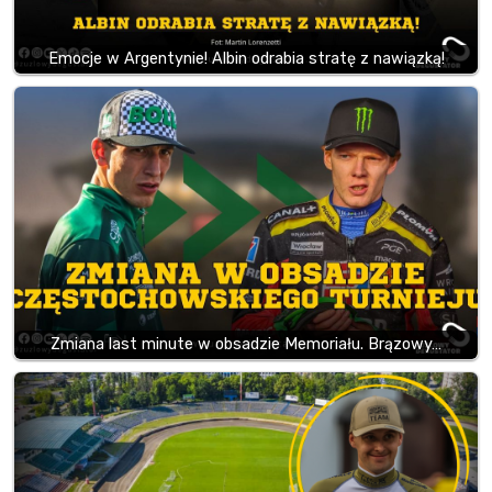
Emocje w Argentynie! Albin odrabia stratę z nawiązką!
Zmiana last minute w obsadzie Memoriału. Brązowy…