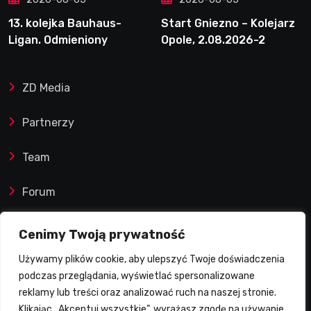
13. kolejka Bauhaus-
Start Gniezno – Kolejarz
Ligan. Odmieniony
Opole, 2.08.2026-2
Henriksson. Świetny
mecz Blödorna
ZD Media
Partnerzy
Team
Forum
Reklamy i współprace
Cenimy Twoją prywatność
Używamy plików cookie, aby ulepszyć Twoje doświadczenia
Prawa autorskie
podczas przeglądania, wyświetlać spersonalizowane
reklamy lub treści oraz analizować ruch na naszej stronie.
Polityka Prywatności
Klikając „Akceptuj wszystkie”, wyrażasz zgodę na używanie