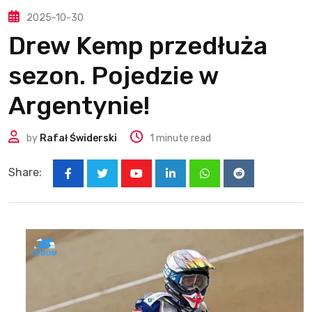
2025-10-30
Drew Kemp przedłuża
sezon. Pojedzie w
Argentynie!
by
Rafał Świderski
1 minute read
Share:
Youtube
LinkedIn
Whatsapp
Reddit