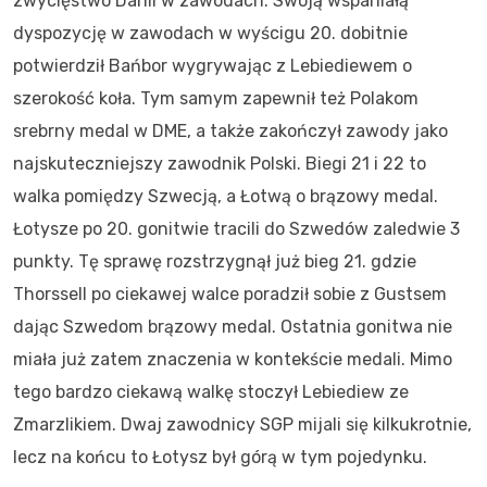
zwycięstwo Danii w zawodach. Swoją wspaniałą
dyspozycję w zawodach w wyścigu 20. dobitnie
potwierdził Bańbor wygrywając z Lebiediewem o
szerokość koła. Tym samym zapewnił też Polakom
srebrny medal w DME, a także zakończył zawody jako
najskuteczniejszy zawodnik Polski. Biegi 21 i 22 to
walka pomiędzy Szwecją, a Łotwą o brązowy medal.
Łotysze po 20. gonitwie tracili do Szwedów zaledwie 3
punkty. Tę sprawę rozstrzygnął już bieg 21. gdzie
Thorssell po ciekawej walce poradził sobie z Gustsem
dając Szwedom brązowy medal. Ostatnia gonitwa nie
miała już zatem znaczenia w kontekście medali. Mimo
tego bardzo ciekawą walkę stoczył Lebiediew ze
Zmarzlikiem. Dwaj zawodnicy SGP mijali się kilkukrotnie,
lecz na końcu to Łotysz był górą w tym pojedynku.