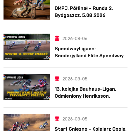
DMPJ, Półfinał – Runda 2,
Bydgoszcz, 5.08.2026
2026-08-06
SpeedwayLigaen:
Sønderjylland Elite Speedway
nie zwalnia tempa. Lider
ponownie zwycięski
2026-08-05
13. kolejka Bauhaus-Ligan.
Odmieniony Henriksson.
Świetny mecz Blödorna
2026-08-05
Start Gniezno – Kolejarz Opole,