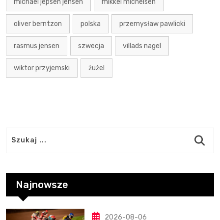
michael jepsen jensen
mikkel michelsen
oliver berntzon
polska
przemysław pawlicki
rasmus jensen
szwecja
villads nagel
wiktor przyjemski
żużel
Najnowsze
2026-08-06