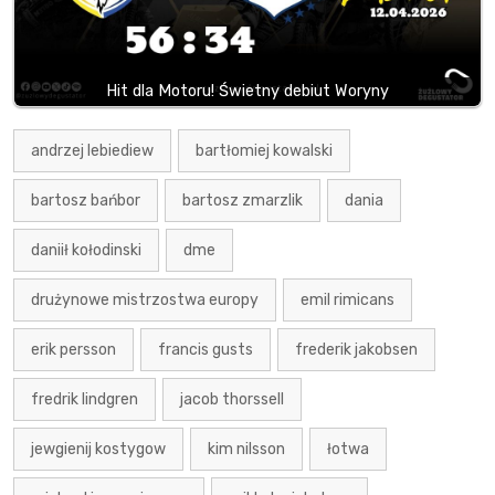
Hit dla Motoru! Świetny debiut Woryny
andrzej lebiediew
bartłomiej kowalski
bartosz bańbor
bartosz zmarzlik
dania
daniił kołodinski
dme
drużynowe mistrzostwa europy
emil rimicans
erik persson
francis gusts
frederik jakobsen
fredrik lindgren
jacob thorssell
jewgienij kostygow
kim nilsson
łotwa