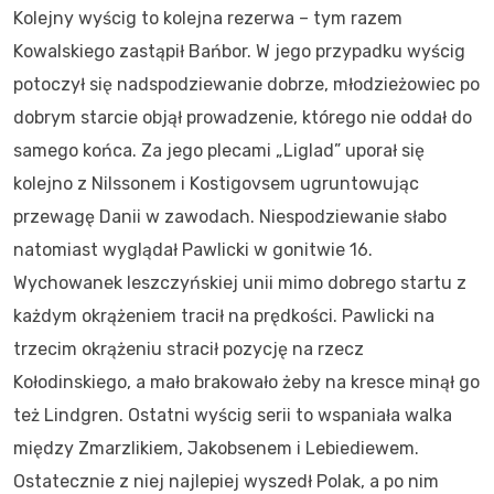
Kolejny wyścig to kolejna rezerwa – tym razem
Kowalskiego zastąpił Bańbor. W jego przypadku wyścig
potoczył się nadspodziewanie dobrze, młodzieżowiec po
dobrym starcie objął prowadzenie, którego nie oddał do
samego końca. Za jego plecami „Liglad” uporał się
kolejno z Nilssonem i Kostigovsem ugruntowując
przewagę Danii w zawodach. Niespodziewanie słabo
natomiast wyglądał Pawlicki w gonitwie 16.
Wychowanek leszczyńskiej unii mimo dobrego startu z
każdym okrążeniem tracił na prędkości. Pawlicki na
trzecim okrążeniu stracił pozycję na rzecz
Kołodinskiego, a mało brakowało żeby na kresce minął go
też Lindgren. Ostatni wyścig serii to wspaniała walka
między Zmarzlikiem, Jakobsenem i Lebiediewem.
Ostatecznie z niej najlepiej wyszedł Polak, a po nim