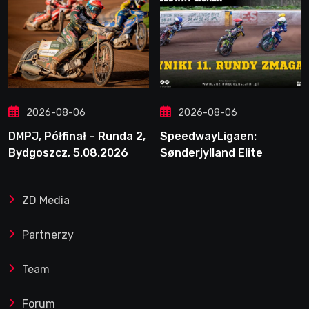
2026-08-06
2026-08-06
DMPJ, Półfinał – Runda 2,
SpeedwayLigaen:
Bydgoszcz, 5.08.2026
Sønderjylland Elite
Speedway nie zwalnia
tempa. Lider ponownie
ZD Media
zwycięski
Partnerzy
Team
Forum