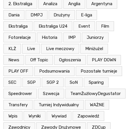
2. Ekstraliga
Analiza
Anglia
Argentyna
Dania
DMPJ
Drużyny
E-liga
Ekstraliga
Ekstraliga U24
Event
Film
Fotorelacje
Historia
IMP
Juniorzy
KLŻ
Live
Live meczowy
Miniżużel
News
Off Topic
Ogłoszenia
PLAY DOWN
PLAY OFF
Podsumowania
Pozostałe turnieje
SEC
SGP
SGP 2
SoN
Sparing
Speedrower
Szwecja
TeamŻużlowyDegustator
Transfery
Turniej Indywidualny
WAŻNE
Wpis
Wyniki
Wywiad
Zapowiedź
Zawodnicy
Zawody Drużynowe
ZDCup