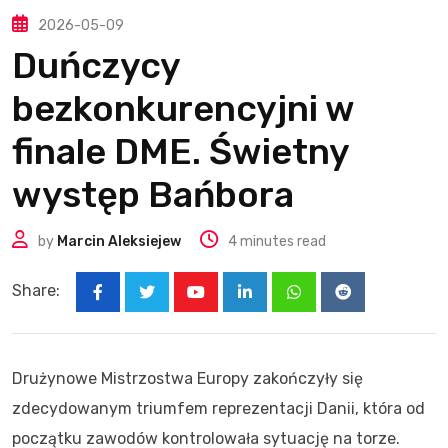
2026-05-09
Duńczycy
bezkonkurencyjni w
finale DME. Świetny
występ Bańbora
by
Marcin Aleksiejew
4 minutes read
Share:
Youtube
LinkedIn
Whatsapp
Reddit
Drużynowe Mistrzostwa Europy zakończyły się
zdecydowanym triumfem reprezentacji Danii, która od
początku zawodów kontrolowała sytuację na torze.