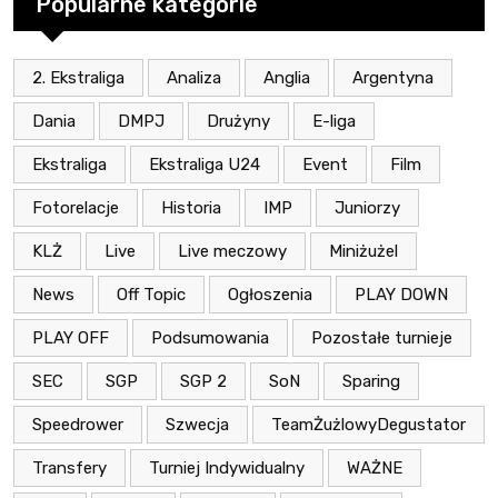
Popularne kategorie
2. Ekstraliga
Analiza
Anglia
Argentyna
Dania
DMPJ
Drużyny
E-liga
Ekstraliga
Ekstraliga U24
Event
Film
Fotorelacje
Historia
IMP
Juniorzy
KLŻ
Live
Live meczowy
Miniżużel
News
Off Topic
Ogłoszenia
PLAY DOWN
PLAY OFF
Podsumowania
Pozostałe turnieje
SEC
SGP
SGP 2
SoN
Sparing
Speedrower
Szwecja
TeamŻużlowyDegustator
Transfery
Turniej Indywidualny
WAŻNE