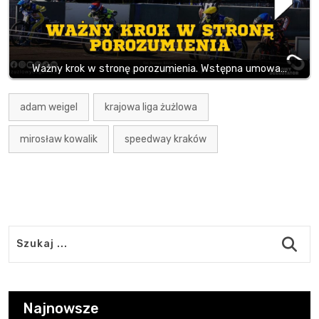
Ważny krok w stronę porozumienia. Wstępna umowa…
adam weigel
krajowa liga żużlowa
mirosław kowalik
speedway kraków
Najnowsze