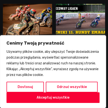
Cenimy Twoją prywatność
2026-08-06
2026-08-06
Używamy plików cookie, aby ulepszyć Twoje doświadczenia
DMPJ, Półfinał – Runda 2,
SpeedwayLigaen:
podczas przeglądania, wyświetlać spersonalizowane
Bydgoszcz, 5.08.2026
Sønderjylland Elite
reklamy lub treści oraz analizować ruch na naszej stronie.
Speedway nie zwalnia
Klikając „Akceptuj wszystkie”, wyrażasz zgodę na używanie
tempa. Lider ponownie
przez nas plików cookie.
ZD Media
zwycięski
Dostosuj
Odrzuć wszystkie
Partnerzy
Akceptuj wszystkie
Team