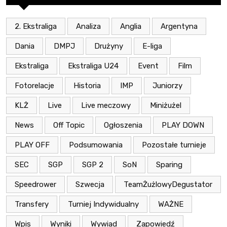
2. Ekstraliga
Analiza
Anglia
Argentyna
Dania
DMPJ
Drużyny
E-liga
Ekstraliga
Ekstraliga U24
Event
Film
Fotorelacje
Historia
IMP
Juniorzy
KLŻ
Live
Live meczowy
Miniżużel
News
Off Topic
Ogłoszenia
PLAY DOWN
PLAY OFF
Podsumowania
Pozostałe turnieje
SEC
SGP
SGP 2
SoN
Sparing
Speedrower
Szwecja
TeamŻużlowyDegustator
Transfery
Turniej Indywidualny
WAŻNE
Wpis
Wyniki
Wywiad
Zapowiedź