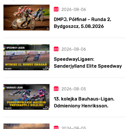
2026-08-06
DMPJ, Półfinał – Runda 2,
Bydgoszcz, 5.08.2026
2026-08-06
SpeedwayLigaen:
Sønderjylland Elite Speedway
nie zwalnia tempa. Lider
ponownie zwycięski
2026-08-05
13. kolejka Bauhaus-Ligan.
Odmieniony Henriksson.
Świetny mecz Blödorna
2026-08-05