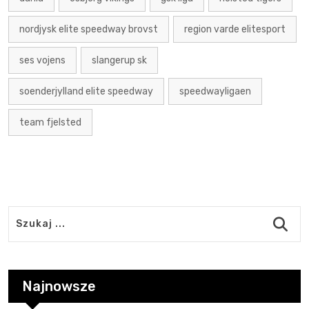
nordjysk elite speedway brovst
region varde elitesport
ses vojens
slangerup sk
soenderjylland elite speedway
speedwayligaen
team fjelsted
Najnowsze