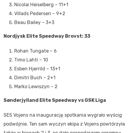
Nicolai Heiselberg – 11+1
Villads Pedersen – 9+2
Beau Bailey – 3+3
Nordjysk Elite Speedway Brovst: 33
Rohan Tungate – 6
Timo Lahti – 10
Esben Hjerrild – 13+1
Dimitri Buch – 2+1
Marko Lewiszyn – 2
Sønderjylland Elite Speedway vs GSK Liga
SES Vojens na inaugurację spotkania wygrało wyścig
podwójnie. Ten sam wyczyn ekipa z Vojens powtórzyła
także w biegach 2 i 3, co dało gospodarzom ogromną,