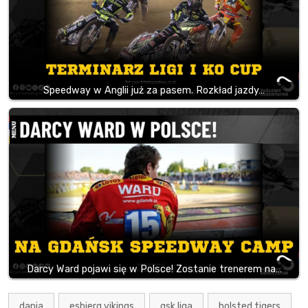
Speedway w Anglii już za pasem. Rozkład jazdy…
Darcy Ward pojawi się w Polsce! Zostanie trenerem na…
dania
esbjerg vikings
gsk liga
holsted tigers