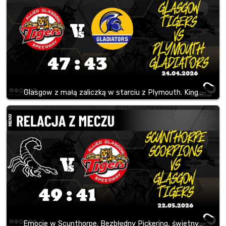
Glasgow z małą zaliczką w starciu z Plymouth. King…
Emocje w Scunthorpe. Bezbłędny Pickering, świetny…