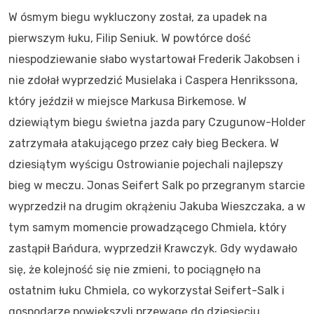
W ósmym biegu wykluczony został, za upadek na
pierwszym łuku, Filip Seniuk. W powtórce dość
niespodziewanie słabo wystartował Frederik Jakobsen i
nie zdołał wyprzedzić Musielaka i Caspera Henrikssona,
który jeździł w miejsce Markusa Birkemose. W
dziewiątym biegu świetna jazda pary Czugunow-Holder
zatrzymała atakującego przez cały bieg Beckera. W
dziesiątym wyścigu Ostrowianie pojechali najlepszy
bieg w meczu. Jonas Seifert Salk po przegranym starcie
wyprzedził na drugim okrążeniu Jakuba Wieszczaka, a w
tym samym momencie prowadzącego Chmiela, który
zastąpił Bańdura, wyprzedził Krawczyk. Gdy wydawało
się, że kolejność się nie zmieni, to pociągnęło na
ostatnim łuku Chmiela, co wykorzystał Seifert-Salk i
gospodarze powiększyli przewagę do dziesięciu