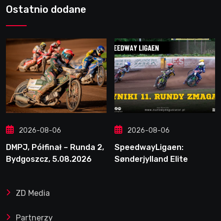
Ostatnio dodane
2026-08-06
2026-08-06
DMPJ, Półfinał – Runda 2,
SpeedwayLigaen:
Bydgoszcz, 5.08.2026
Sønderjylland Elite
Speedway nie zwalnia
tempa. Lider ponownie
ZD Media
zwycięski
Partnerzy