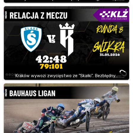
Kraków wywozi zwycięstwo ze "Skałki". Bezbłędny…