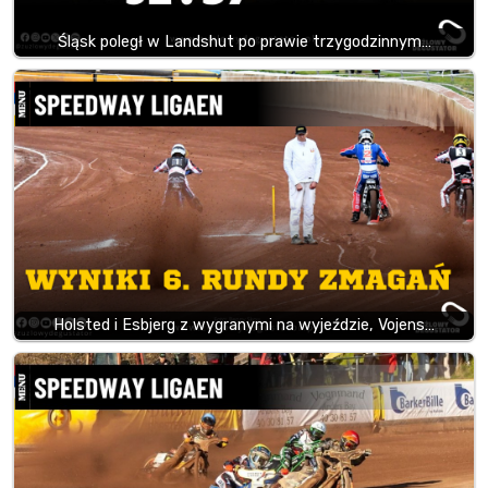
Śląsk poległ w Landshut po prawie trzygodzinnym…
Holsted i Esbjerg z wygranymi na wyjeździe, Vojens…