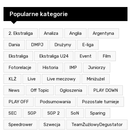
Popularne kategorie
2. Ekstraliga
Analiza
Anglia
Argentyna
Dania
DMPJ
Drużyny
E-liga
Ekstraliga
Ekstraliga U24
Event
Film
Fotorelacje
Historia
IMP
Juniorzy
KLŻ
Live
Live meczowy
Miniżużel
News
Off Topic
Ogłoszenia
PLAY DOWN
PLAY OFF
Podsumowania
Pozostałe turnieje
SEC
SGP
SGP 2
SoN
Sparing
Speedrower
Szwecja
TeamŻużlowyDegustator