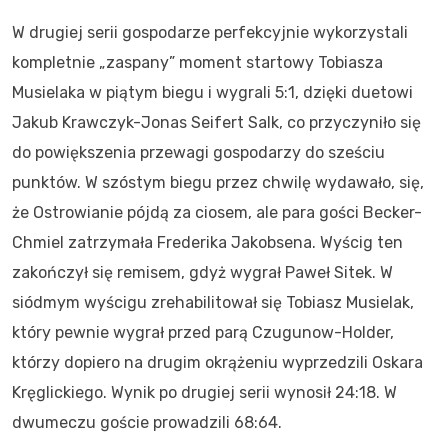
W drugiej serii gospodarze perfekcyjnie wykorzystali
kompletnie „zaspany” moment startowy Tobiasza
Musielaka w piątym biegu i wygrali 5:1, dzięki duetowi
Jakub Krawczyk-Jonas Seifert Salk, co przyczyniło się
do powiększenia przewagi gospodarzy do sześciu
punktów. W szóstym biegu przez chwilę wydawało, się,
że Ostrowianie pójdą za ciosem, ale para gości Becker-
Chmiel zatrzymała Frederika Jakobsena. Wyścig ten
zakończył się remisem, gdyż wygrał Paweł Sitek. W
siódmym wyścigu zrehabilitował się Tobiasz Musielak,
który pewnie wygrał przed parą Czugunow-Holder,
którzy dopiero na drugim okrążeniu wyprzedzili Oskara
Kręglickiego. Wynik po drugiej serii wynosił 24:18. W
dwumeczu goście prowadzili 68:64.