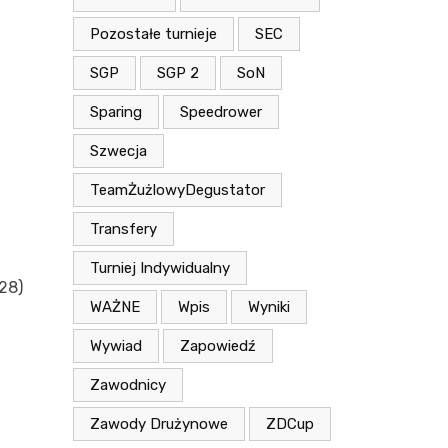
Pozostałe turnieje
SEC
SGP
SGP 2
SoN
Sparing
Speedrower
Szwecja
TeamŻużlowyDegustator
Transfery
Turniej Indywidualny
28)
WAŻNE
Wpis
Wyniki
Wywiad
Zapowiedź
Zawodnicy
Zawody Drużynowe
ZDCup