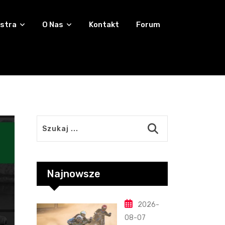
stra
O Nas
Kontakt
Forum
Najnowsze
2026-
08-07