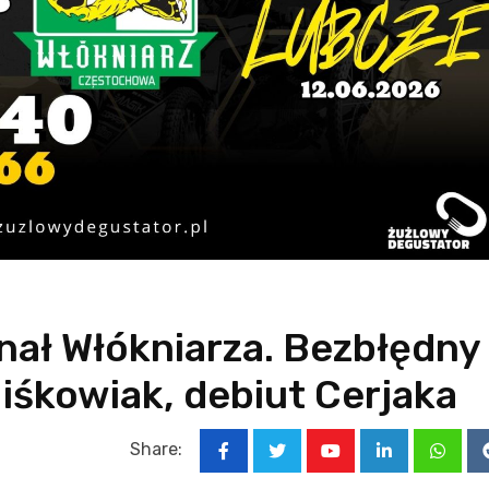
ał Włókniarza. Bezbłędny
iśkowiak, debiut Cerjaka
Share:
Youtube
LinkedIn
Whats