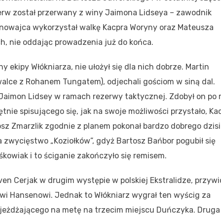
ierw został przerwany z winy Jaimona Lidseya – zawodnik
winowajca wykorzystał walkę Kacpra Woryny oraz Mateusza
ch, nie oddając prowadzenia już do końca.
ny ekipy Włókniarza, nie ułożył się dla nich dobrze. Martin
 walce z Rohanem Tungatem), odjechali gościom w siną dal.
Jaimon Lidsey w ramach rezerwy taktycznej. Zdobył on po 
tnie spisującego się, jak na swoje możliwości przystało, Ka
z Zmarzlik zgodnie z planem pokonał bardzo dobrego dzisi
na zwycięstwo „Koziołków”, gdyż Bartosz Bańbor pogubił się
kowiak i to ściganie zakończyło się remisem.
ven Cerjak w drugim występie w polskiej Ekstralidze, przywi
wi Hansenowi. Jednak to Włókniarz wygrał ten wyścig za
jeżdżającego na metę na trzecim miejscu Duńczyka. Druga