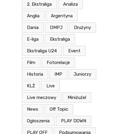
2. Ekstraliga
Analiza
Anglia
Argentyna
Dania
DMPJ
Drużyny
E-liga
Ekstraliga
Ekstraliga U24
Event
Film
Fotorelacje
Historia
IMP
Juniorzy
KLŻ
Live
Live meczowy
Miniżużel
News
Off Topic
Ogłoszenia
PLAY DOWN
PLAY OFF
Podsumowania