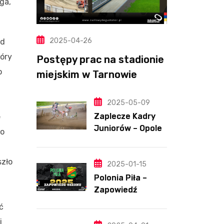
ga,
2025-04-26
ed
tóry
Postępy prac na stadionie
o
miejskim w Tarnowie
(Wideo, foto)
2025-05-09
Zaplecze Kadry
e
Juniorów – Opole,
go
7.05.202
szło
2025-01-15
Polonia Piła –
Zapowiedź
sezonu | SKŁADY
ć
ANALIZA I
i