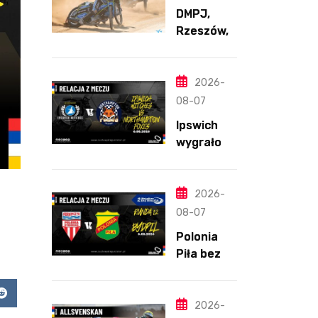
DMPJ,
Rzeszów,
część
szkolenio
wa,
2026-
5.06.2026
08-07
Ipswich
wygrało z
Northamp
ton
pomimo
2026-
straty
08-07
Nichollsa.
Polonia
Kosmiczny
Piła bez
mecz
szans w
Ellisa
Bydgoszcz
app
Reddit
y. „Gryfy”
2026-