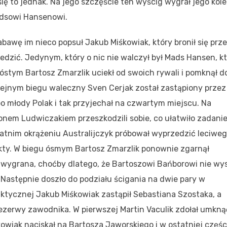
ę to jednak. Na jego szczęście ten wyścig wygrał jego kole
adsowi Hansenowi.
abawę im nieco popsuł Jakub Miśkowiak, który bronił się prz
edzić. Jedynym, który o nic nie walczył był Mads Hansen, k
óstym Bartosz Zmarzlik uciekł od swoich rywali i pomknął d
olejnym biegu waleczny Sven Cerjak został zastąpiony przez
 bo młody Polak i tak przyjechał na czwartym miejscu. Na
nem Ludwiczakiem przeszkodzili sobie, co ułatwiło zadani
atnim okrążeniu Australijczyk próbował wyprzedzić leciwe
unkty. W biegu ósmym Bartosz Zmarzlik ponownie zgarnął
 wygrana, choćby dlatego, że Bartoszowi Bańborowi nie wy
 Następnie doszło do podziału ścigania na dwie pary w
tycznej Jakub Miśkowiak zastąpił Sebastiana Szostaka, a
ezerwy zawodnika. W pierwszej Martin Vaculik zdołał umkną
owiak naciskał na Bartosza Jaworskiego i w ostatniej częśc