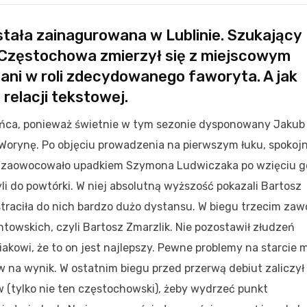
tała zainagurowana w Lublinie. Szukający
Częstochowa zmierzył się z miejscowym
ani w roli zdecydowanego faworyta. A jak
elacji tekstowej.
końca, ponieważ świetnie w tym sezonie dysponowany Jakub
 Worynę. Po objęciu prowadzenia na pierwszym łuku, spokojn
ży zaowocowało upadkiem Szymona Ludwiczaka po wzięciu g
li do powtórki. W niej absolutną wyższość pokazali Bartosz
straciła do nich bardzo dużo dystansu. W biegu trzecim za
towskich, czyli Bartosz Zmarzlik. Nie pozostawił złudzeń
kowi, że to on jest najlepszy. Pewne problemy na starcie m
w na wynik. W ostatnim biegu przed przerwą debiut zaliczył
ew (tylko nie ten częstochowski), żeby wydrzeć punkt