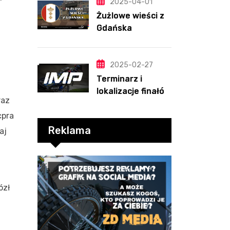
PRZEWIDYWANIA
2025-04-01
2025
Żużlowe wieści z
Gdańska
2025-02-27
Terminarz i
lokalizacje finałów
raz
Indywidualnych
Mistrzostw Polski
cpra
Reklama
aj
ózł