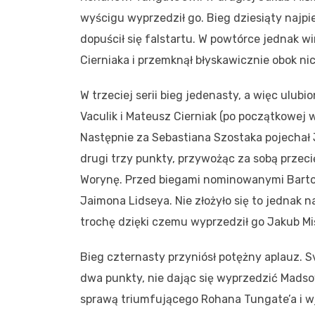
wyścigu wyprzedził go. Bieg dziesiąty najp
dopuścił się falstartu. W powtórce jednak 
Cierniaka i przemknął błyskawicznie obok ni
W trzeciej serii bieg jedenasty, a więc ulubio
Vaculik i Mateusz Cierniak (po początkowej
Następnie za Sebastiana Szostaka pojechał 
drugi trzy punkty, przywożąc za sobą przecię
Worynę. Przed biegami nominowanymi Bartos
Jaimona Lidseya. Nie złożyło się to jednak 
trochę dzięki czemu wyprzedził go Jakub Miś
Bieg czternasty przyniósł potężny aplauz. S
dwa punkty, nie dając się wyprzedzić Madso
sprawą triumfującego Rohana Tungate’a i w