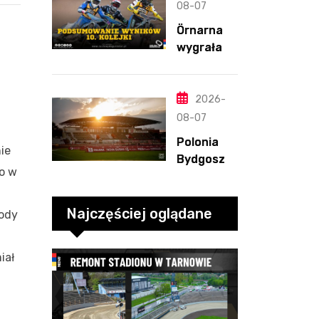
z
08-07
dwunasty
Örnarna
m
wygrała
zwycięstw
rundę
em
zasadnicz
ą. Debiut
2026-
Tondera w
08-07
10. kolejce
Polonia
ie
Bydgoszcz
o w
– Polonia
Piła,
6.08.2026
Najczęściej oglądane
wody
iał