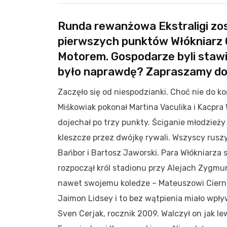
Runda rewanżowa Ekstraligi zos
pierwszych punktów Włókniarz 
Motorem. Gospodarze byli stawi
było naprawdę? Zapraszamy do r
Zaczęło się od niespodzianki. Choć nie do 
Miśkowiak pokonał Martina Vaculika i Kacpra
dojechał po trzy punkty. Ściganie młodzie
kleszcze przez dwójkę rywali. Wszyscy ruszy
Bańbor i Bartosz Jaworski. Para Włókniarza 
rozpoczął król stadionu przy Alejach Zygmun
nawet swojemu koledze – Mateuszowi Ciernia
Jaimon Lidsey i to bez wątpienia miało wpły
Sven Cerjak, rocznik 2009. Walczył on jak l