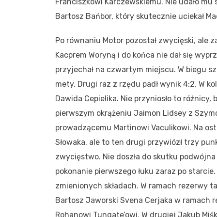
Franciszkowi Karczewskiemu. Nie udało mu si
Bartosz Bańbor, który skutecznie uciekał M
Po równaniu Motor pozostał zwycięski, ale z
Kacprem Woryną i do końca nie dał się wyprz
przyjechał na czwartym miejscu. W biegu sz
mety. Drugi raz z rzędu padł wynik 4:2. W k
Dawida Cepielika. Nie przyniosło to różnicy,
pierwszym okrążeniu Jaimon Lidsey z Szymo
prowadzącemu Martinowi Vaculikowi. Na ost
Słowaka, ale to ten drugi przywiózł trzy p
zwycięstwo. Nie doszła do skutku podwójna
pokonanie pierwszego łuku zaraz po starcie.
zmienionych składach. W ramach rezerwy tak
Bartosz Jaworski Svena Cerjaka w ramach r
Rohanowi Tungate’owi. W drugiej Jakub Miśk