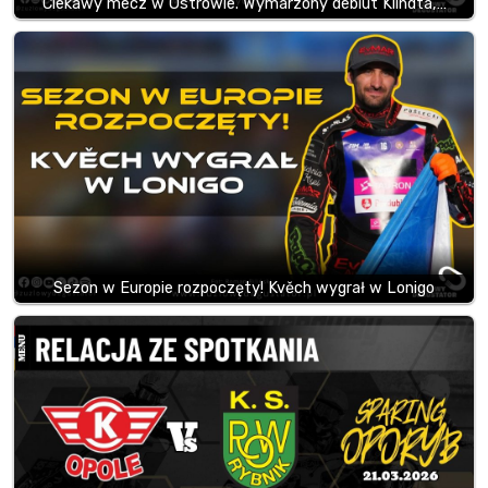
Ciekawy mecz w Ostrowie. Wymarzony debiut Klindta,…
Sezon w Europie rozpoczęty! Kvěch wygrał w Lonigo