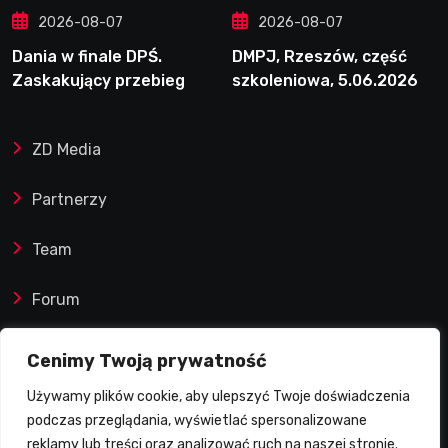
2026-08-07
2026-08-07
Dania w finale DPŚ.
DMPJ, Rzeszów, część
Zaskakujący przebieg
szkoleniowa, 5.06.2026
półfinału na Bikernieku
ZD Media
Partnerzy
Team
Forum
Reklamy i współprace
Cenimy Twoją prywatność
Używamy plików cookie, aby ulepszyć Twoje doświadczenia
Prawa autorskie
podczas przeglądania, wyświetlać spersonalizowane
reklamy lub treści oraz analizować ruch na naszej stronie.