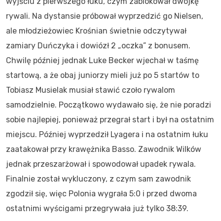
wyjściu z pierwszego łuku, czym zablokował dwójkę
rywali. Na dystansie próbował wyprzedzić go Nielsen,
ale młodzieżowiec Krośnian świetnie odczytywał
zamiary Duńczyka i dowiózł 2 „oczka” z bonusem.
Chwilę później jednak Luke Becker wjechał w taśmę
startową, a że obaj juniorzy mieli już po 5 startów to
Tobiasz Musielak musiał stawić czoło rywalom
samodzielnie. Początkowo wydawało się, że nie poradzi
sobie najlepiej, ponieważ przegrał start i był na ostatnim
miejscu. Później wyprzedził Lyagera i na ostatnim łuku
zaatakował przy krawężnika Basso. Zawodnik Wilków
jednak przeszarżował i spowodował upadek rywala.
Finalnie został wykluczony, z czym sam zawodnik
zgodził się, więc Polonia wygrała 5:0 i przed dwoma
ostatnimi wyścigami przegrywała już tylko 38:39.