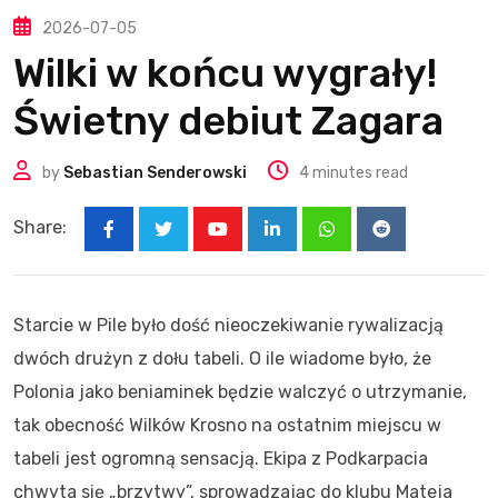
2026-07-05
Wilki w końcu wygrały!
Świetny debiut Zagara
by
Sebastian Senderowski
4 minutes read
Share:
Youtube
LinkedIn
Whatsapp
Reddit
Starcie w Pile było dość nieoczekiwanie rywalizacją
dwóch drużyn z dołu tabeli. O ile wiadome było, że
Polonia jako beniaminek będzie walczyć o utrzymanie,
tak obecność Wilków Krosno na ostatnim miejscu w
tabeli jest ogromną sensacją. Ekipa z Podkarpacia
chwyta się „brzytwy”, sprowadzając do klubu Mateja