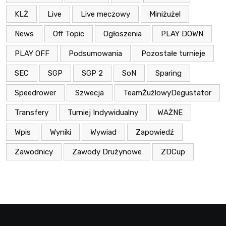
KLŻ
Live
Live meczowy
Miniżużel
News
Off Topic
Ogłoszenia
PLAY DOWN
PLAY OFF
Podsumowania
Pozostałe turnieje
SEC
SGP
SGP 2
SoN
Sparing
Speedrower
Szwecja
TeamŻużlowyDegustator
Transfery
Turniej Indywidualny
WAŻNE
Wpis
Wyniki
Wywiad
Zapowiedź
Zawodnicy
Zawody Drużynowe
ZDCup