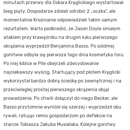
minutach przerwy dla Oskara Kręglickiego wystartował
bieg piąty. Gospodarze zdołali odrobić 2 „oczka”, ale
momentalnie Krośnianie odpowiedzieli takim samym
rezultatem. Warto podkreślić, że Jason Doyle śmiałym
atakiem przy krawężniku na drugim łuku pierwszego
okrążenia wyprzedził Benjamina Basso. Po siódmej
gonitwie odbyła się pierwsza tego dnia kosmetyka toru.
Po niej kibice w Pile obejrzeli zdecydowanie
najciekawszy wyścig. Startujący pod płotem Kręglicki
wykorzystał bardzo dobrą ścieżkę po zewnętrznej i na
przeciwległej prostej pierwszego okrążenia objął
prowadzenie. Po chwili dołączył do niego Becker, ale
Basso przytomnie wyniósł się szerzej i wyprzedził obu
rywali, ratując remis gospodarzom po defekcie na
starcie Tobiasza Jakuba Musielaka. Kolejne gonitwy