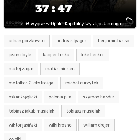
ROW wygrał w Opolu. Kapitalny występ Jamroga
adrian gorzkowski
andreas lyager
benjamin basso
jason doyle
kacper teska
luke becker
matej zagar
matias nielsen
metalkas 2. ekstraliga
michał curzytek
oskar kręglicki
polonia piła
szymon bańdur
tobiasz jakub musielak
tobiasz musielak
wiktor jasiński
wilki krosno
william drejer
wyniki