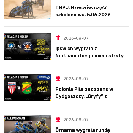
DMPJ, Rzeszów, część
szkoleniowa, 5.06.2026
2026-08-07
Ipswich wygrało z
Northampton pomimo straty
Nichollsa. Kosmiczny mecz
Ellisa
2026-08-07
Polonia Piła bez szans w
Bydgoszczy. „Gryfy” z
dwunastym zwycięstwem
2026-08-07
Örnarna wygrała rundę