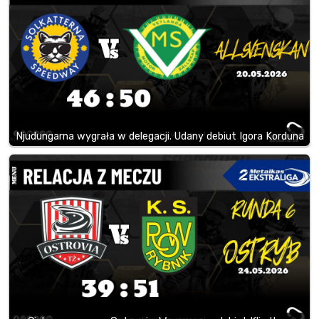
Njudungarna wygrała w delegacji. Udany debiut Igora Korduna