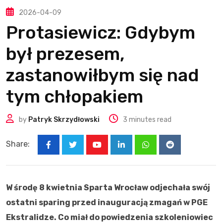
2026-04-09
Protasiewicz: Gdybym
był prezesem,
zastanowiłbym się nad
tym chłopakiem
by
Patryk Skrzydłowski
3 minutes read
Share:
Youtube
LinkedIn
Whatsapp
Reddit
W środę 8 kwietnia Sparta Wrocław odjechała swój
ostatni sparing przed inauguracją zmagań w PGE
Ekstralidze. Co miał do powiedzenia szkoleniowiec