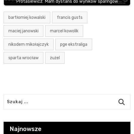
Protasiewicz: Mam dystans do wyników sparingów
bartłomiej kowalski
francis gusts
maciej janowski
marcel kowolik
nikodem mikołajczyk
pge ekstraliga
sparta wrocław
żużel
Najnowsze