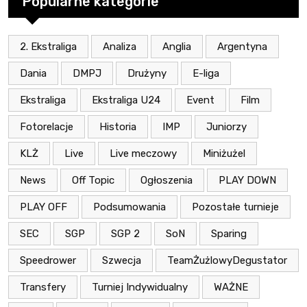
Popularne kategorie
2. Ekstraliga
Analiza
Anglia
Argentyna
Dania
DMPJ
Drużyny
E-liga
Ekstraliga
Ekstraliga U24
Event
Film
Fotorelacje
Historia
IMP
Juniorzy
KLŻ
Live
Live meczowy
Miniżużel
News
Off Topic
Ogłoszenia
PLAY DOWN
PLAY OFF
Podsumowania
Pozostałe turnieje
SEC
SGP
SGP 2
SoN
Sparing
Speedrower
Szwecja
TeamŻużlowyDegustator
Transfery
Turniej Indywidualny
WAŻNE