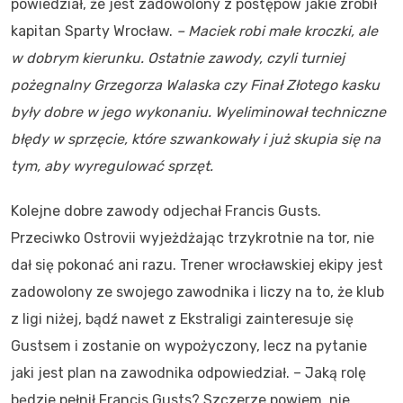
powiedział, że jest zadowolony z postępów jakie zrobił
kapitan Sparty Wrocław.
– Maciek robi małe kroczki, ale
w dobrym kierunku. Ostatnie zawody, czyli turniej
pożegnalny Grzegorza Walaska czy Finał Złotego kasku
były dobre w jego wykonaniu. Wyeliminował techniczne
błędy w sprzęcie, które szwankowały i już skupia się na
tym, aby wyregulować sprzęt.
Kolejne dobre zawody odjechał Francis Gusts.
Przeciwko Ostrovii wyjeżdżając trzykrotnie na tor, nie
dał się pokonać ani razu. Trener wrocławskiej ekipy jest
zadowolony ze swojego zawodnika i liczy na to, że klub
z ligi niżej, bądź nawet z Ekstraligi zainteresuje się
Gustsem i zostanie on wypożyczony, lecz na pytanie
jaki jest plan na zawodnika odpowiedział. – Jaką rolę
będzie pełnił Francis Gusts? Szczerze powiem, nie