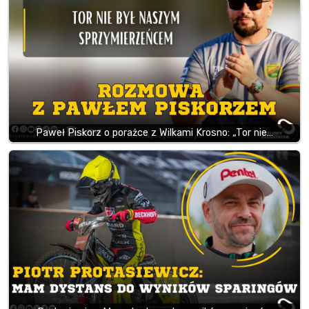
Paweł Piskorz o porażce z Wilkami Krosno: „Tor nie…