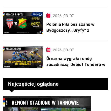
Nichollsa. Kosmiczny mecz
Ellisa
2026-08-07
Polonia Piła bez szans w
Bydgoszczy. „Gryfy” z
dwunastym zwycięstwem
2026-08-07
Örnarna wygrała rundę
zasadniczą. Debiut Tondera w
10. kolejce
Najczęściej oglądane