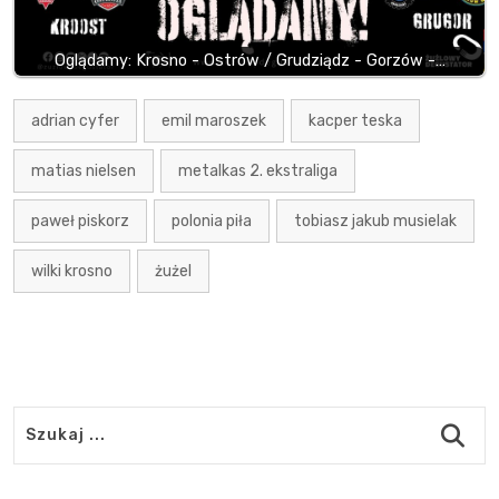
Oglądamy: Krosno - Ostrów / Grudziądz - Gorzów -…
adrian cyfer
emil maroszek
kacper teska
matias nielsen
metalkas 2. ekstraliga
paweł piskorz
polonia piła
tobiasz jakub musielak
wilki krosno
żużel