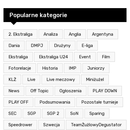
Popularne kategorie
2. Ekstraliga
Analiza
Anglia
Argentyna
Dania
DMPJ
Drużyny
E-liga
Ekstraliga
Ekstraliga U24
Event
Film
Fotorelacje
Historia
IMP
Juniorzy
KLŻ
Live
Live meczowy
Miniżużel
News
Off Topic
Ogłoszenia
PLAY DOWN
PLAY OFF
Podsumowania
Pozostałe turnieje
SEC
SGP
SGP 2
SoN
Sparing
Speedrower
Szwecja
TeamŻużlowyDegustator