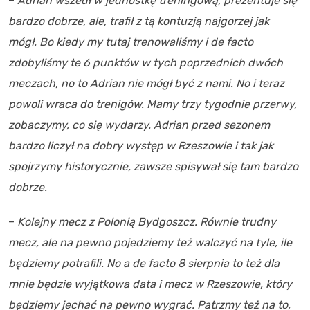
–
Adrian wszedł w jednostkę treningową, prezentuje się
bardzo dobrze, ale, trafił z tą kontuzją najgorzej jak
mógł. Bo kiedy my tutaj trenowaliśmy i de facto
zdobyliśmy te 6 punktów w tych poprzednich dwóch
meczach, no to Adrian nie mógł być z nami. No i teraz
powoli wraca do trenigów. Mamy trzy tygodnie przerwy,
zobaczymy, co się wydarzy. Adrian przed sezonem
bardzo liczył na dobry występ w Rzeszowie i tak jak
spojrzymy historycznie, zawsze spisywał się tam bardzo
dobrze.
–
Kolejny mecz z Polonią Bydgoszcz. Równie trudny
mecz, ale na pewno pojedziemy też walczyć na tyle, ile
będziemy potrafili. No a de facto 8 sierpnia to też dla
mnie będzie wyjątkowa data i mecz w Rzeszowie, który
będziemy jechać na pewno wygrać. Patrzmy też na to,