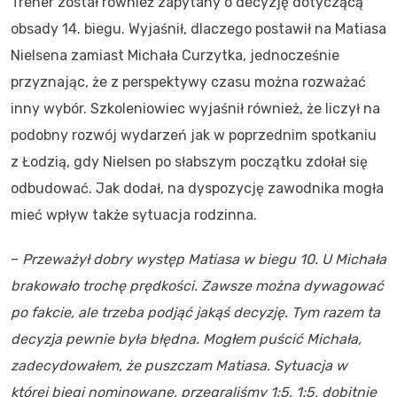
Trener został również zapytany o decyzję dotyczącą
obsady 14. biegu. Wyjaśnił, dlaczego postawił na Matiasa
Nielsena zamiast Michała Curzytka, jednocześnie
przyznając, że z perspektywy czasu można rozważać
inny wybór. Szkoleniowiec wyjaśnił również, że liczył na
podobny rozwój wydarzeń jak w poprzednim spotkaniu
z Łodzią, gdy Nielsen po słabszym początku zdołał się
odbudować. Jak dodał, na dyspozycję zawodnika mogła
mieć wpływ także sytuacja rodzinna.
–
Przeważył dobry występ Matiasa w biegu 10. U Michała
brakowało trochę prędkości. Zawsze można dywagować
po fakcie, ale trzeba podjąć jakąś decyzję. Tym razem ta
decyzja pewnie była błędna. Mogłem puścić Michała,
zadecydowałem, że puszczam Matiasa. Sytuacja w
której biegi nominowane, przegraliśmy 1:5, 1:5, dobitnie