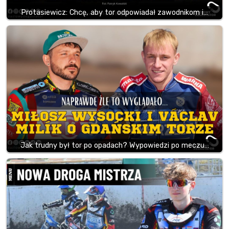
Protasiewicz: Chcę, aby tor odpowiadał zawodnikom i…
Jak trudny był tor po opadach? Wypowiedzi po meczu…