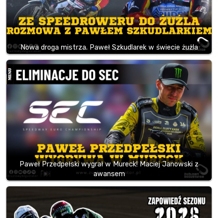
Nowa droga mistrza. Paweł Szkudlarek w świecie żużla
Paweł Przedpełski wygrał w Mureck! Maciej Janowski z
awansem