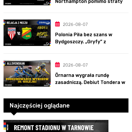
Northampton pomimo straty
Nichollsa. Kosmiczny mecz
Ellisa
2026-08-07
Polonia Piła bez szans w
Bydgoszczy. „Gryfy” z
dwunastym zwycięstwem
2026-08-07
Örnarna wygrała rundę
zasadniczą. Debiut Tondera w
10. kolejce
Najczęściej oglądane