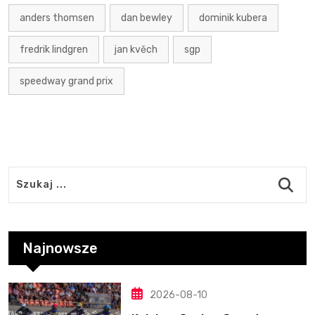
anders thomsen
dan bewley
dominik kubera
fredrik lindgren
jan kvěch
sgp
speedway grand prix
Najnowsze
2026-08-10