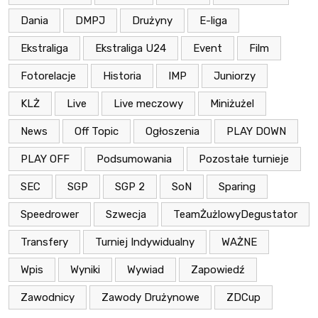
Dania
DMPJ
Drużyny
E-liga
Ekstraliga
Ekstraliga U24
Event
Film
Fotorelacje
Historia
IMP
Juniorzy
KLŻ
Live
Live meczowy
Miniżużel
News
Off Topic
Ogłoszenia
PLAY DOWN
PLAY OFF
Podsumowania
Pozostałe turnieje
SEC
SGP
SGP 2
SoN
Sparing
Speedrower
Szwecja
TeamŻużlowyDegustator
Transfery
Turniej Indywidualny
WAŻNE
Wpis
Wyniki
Wywiad
Zapowiedź
Zawodnicy
Zawody Drużynowe
ZDCup