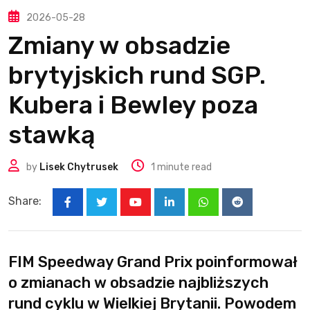
2026-05-28
Zmiany w obsadzie
brytyjskich rund SGP.
Kubera i Bewley poza
stawką
by
Lisek Chytrusek
1 minute read
Share:
Youtube
LinkedIn
Whatsapp
Reddit
FIM Speedway Grand Prix poinformował
o zmianach w obsadzie najbliższych
rund cyklu w Wielkiej Brytanii. Powodem